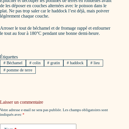
Éplucher et découper les pommes de terres en rondelles avant
de les déposer en couches alternées avec le poisson dans le
plat. Ne pas trop saler car le haddock l’est déjà, mais poivrer
légèrement chaque couche.
Arroser le tout de béchamel et de fromage rappé et enfourner
le tout au four à 180°C pendant une bonne demi-heure.
Étiquettes
#
Béchamel
#
colin
#
gratin
#
haddock
#
lieu
#
pomme de terre
Laisser un commentaire
Votre adresse e-mail ne sera pas publiée.
Les champs obligatoires sont
indiqués avec
*