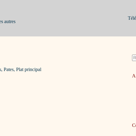
Télé
es autres
A
ré
s
,
Pates
,
Plat principal
Ar
C