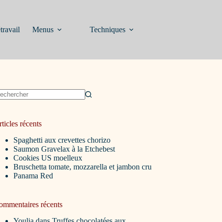
travail
Menus
Techniques
ucun
sultat
ticles récents
Spaghetti aux crevettes chorizo
Saumon Gravelax à la Etchebest
Cookies US moelleux
Bruschetta tomate, mozzarella et jambon cru
Panama Red
ommentaires récents
Youlia
dans
Truffes chocolatées aux