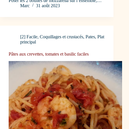
Poser les 2 boulles de mozzarella sur l’ensemble,…
Marc
31 août 2023
[2] Facile
,
Coquillages et crustacés
,
Pates
,
Plat
principal
Pâtes aux crevettes, tomates et basilic faciles