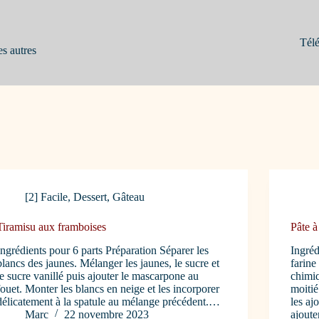
Télé
es autres
[2] Facile
,
Dessert
,
Gâteau
Tiramisu aux framboises
Pâte à
Ingrédients pour 6 parts Préparation Séparer les
Ingréd
blancs des jaunes. Mélanger les jaunes, le sucre et
farine
le sucre vanillé puis ajouter le mascarpone au
chimiq
fouet. Monter les blancs en neige et les incorporer
moitié
délicatement à la spatule au mélange précédent.…
les aj
Marc
22 novembre 2023
ajout