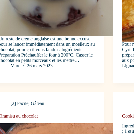
Un reste de crème anglaise est une bonne excuse
pour se lancer immédiatement dans un moelleux au
Pour r
chocolat, pour ça il vous faudra : Ingrédients
Cyril 
Préparation Préchauffer le four à 200°C. Casser le
prépa
chocolat en petits morceaux et les mettre…
aux po
Marc
26 mars 2023
Ligna
[2] Facile
,
Gâteau
Tiramisu au chocolat
Cookie
Ingréd
; 1 œu