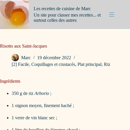
Passer
au
Les recettes de cuisine de Marc
contenu
Un site pour classer mes recettes... et
surtout celles des autres
Risotto aux Saint-Jacques
Marc
19 décembre 2022
[2] Facile
,
Coquillages et crustacés
,
Plat principal
,
Riz
Ingrédients
350 g de riz
Arborio
;
1 oignon moyen, finement haché ;
1 verre de vin blanc sec ;
1 litre de bouillon de légumes chaud ;