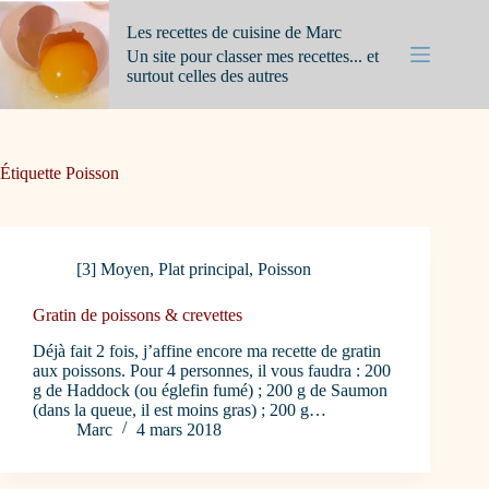
Passer
au
Les recettes de cuisine de Marc
contenu
Un site pour classer mes recettes... et
surtout celles des autres
Étiquette
Poisson
[3] Moyen
,
Plat principal
,
Poisson
Gratin de poissons & crevettes
Déjà fait 2 fois, j’affine encore ma recette de gratin
aux poissons. Pour 4 personnes, il vous faudra : 200
g de Haddock (ou églefin fumé) ; 200 g de Saumon
(dans la queue, il est moins gras) ; 200 g…
Marc
4 mars 2018