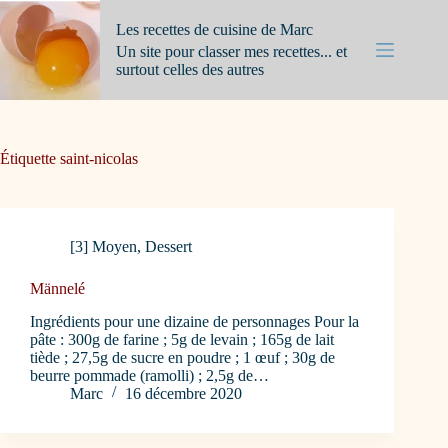
Passer
au
Les recettes de cuisine de Marc
contenu
Un site pour classer mes recettes... et
surtout celles des autres
Étiquette
saint-nicolas
[3] Moyen
,
Dessert
Männelé
Ingrédients pour une dizaine de personnages Pour la
pâte : 300g de farine ; 5g de levain ; 165g de lait
tiède ; 27,5g de sucre en poudre ; 1 œuf ; 30g de
beurre pommade (ramolli) ; 2,5g de…
Marc
16 décembre 2020